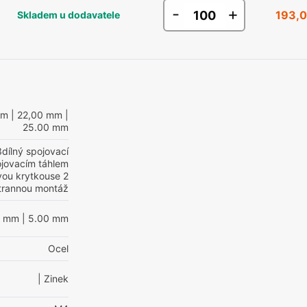
-
+
193,0
Skladem u dodavatele
mm
| 22,00 mm
|
25.00 mm
3dílný spojovací
jovacím táhlem
vou krytkouse 2
strannou montáž
0 mm
| 5.00 mm
Ocel
| Zinek