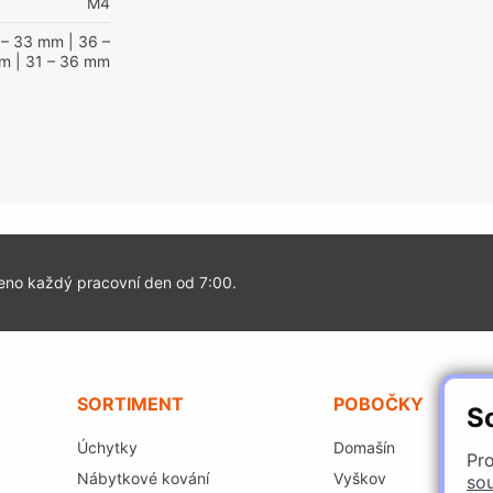
M4
 – 33 mm
| 36 –
mm
| 31 – 36 mm
eno každý pracovní den od 7:00.
SORTIMENT
POBOČKY
S
Úchytky
Domašín
Pro
Nábytkové kování
Vyškov
so