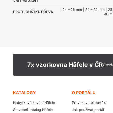
VNITŘNÍ ZÁVIT
| 24 – 26 mm
| 24 – 29 mm
| 28
PRO TLOUŠŤKU DŘEVA
40 
7x vzorkovna Häfele v ČR
Otevř
KATALOGY
O PORTÁLU
Nábytkové kování Häfele
Provozovatel portálu
Stavební katalog Häfele
Jak používat portál