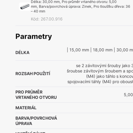
Délka
:
30,00 mm
,
Pro průměr vrtaného otvoru
:
5,00
mm
,
Barva/povrchová úprava
:
Zinek
,
Pro tloušťku dřeva
:
36
– 40 mm
Kód
:
267.00.916
Parametry
| 15,00 mm
| 18,00 mm
| 30,00 
DÉLKA
se 2 závitovými šrouby jako 
šroubse závitovým šroubem a spo
ROZSAH POUŽITÍ
(M4) jako táhlo s konco
spojovacími táhly (M4) pro obou
PRO PRŮMĚR
5,0
VRTANÉHO OTVORU
MATERIÁL
BARVA/POVRCHOVÁ
ÚPRAVA