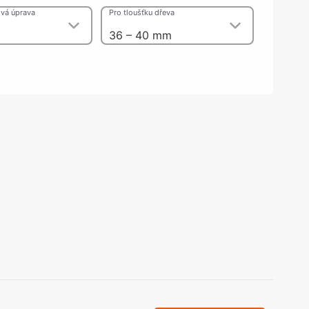
olečka
vá úprava
Pro tloušťku dřeva
olové nohy, Nábytkové nohy a
36 – 40 mm
chanismy nastavení
olová kování
bytkové kluzáky a kolečka