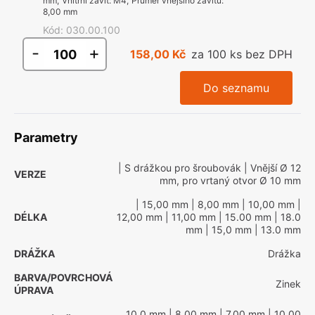
mm
,
Vnitřní závit
:
M4
,
Průměr vnějšího závitu
:
8,00 mm
Kód
:
030.00.100
-
+
158,00 Kč
za 100 ks bez DPH
Do seznamu
Parametry
| S drážkou pro šroubovák
| Vnější Ø 12
VERZE
mm, pro vrtaný otvor Ø 10 mm
| 15,00 mm
| 8,00 mm
| 10,00 mm
|
DÉLKA
12,00 mm
| 11,00 mm
| 15.00 mm
| 18.0
mm
| 15,0 mm
| 13.0 mm
DRÁŽKA
Drážka
BARVA/POVRCHOVÁ
Zinek
ÚPRAVA
10.0 mm
| 8,00 mm
| 7,00 mm
| 10,00