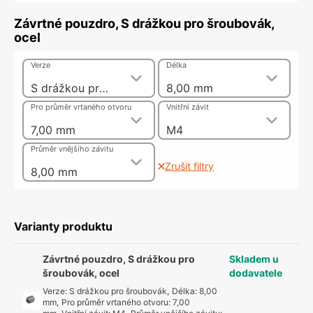
Závrtné pouzdro, S drážkou pro šroubovák,
ocel
Verze
Délka
S drážkou pro šroubovák
8,00 mm
Pro průměr vrtaného otvoru
Vnitřní závit
7,00 mm
M4
Průměr vnějšího závitu
Zrušit filtry
8,00 mm
Varianty produktu
Závrtné pouzdro, S drážkou pro
Skladem u
šroubovák, ocel
dodavatele
Verze
:
S drážkou pro šroubovák
,
Délka
:
8,00
mm
,
Pro průměr vrtaného otvoru
:
7,00