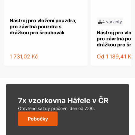
Nástroj pro vložení pouzdra,
4 varianty
pro závrtná pouzdra s
drážkou pro šroubovák
Nástroj pro vlož
pro závrtná pou
drážkou pro šr
1 731,02 Kč
Od
1 189,41 Kč
7x vzorkovna Häfele v ČR
Otevřeno každý pracovní den od 7:00.
Pobočky