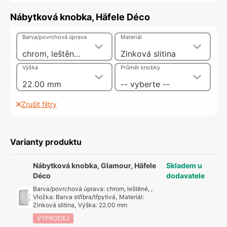
Nábytková knobka, Häfele Déco
Barva/povrchová úprava
Materiál
chrom, leštěné, , Vložka: Barva stříbra/třpytivá
Zinková slitina
Výška
Průměr knobky
22.00 mm
-- vyberte --
Zrušit filtry
Varianty produktu
Nábytková knobka, Glamour, Häfele
Skladem u
Déco
dodavatele
Barva/povrchová úprava
:
chrom, leštěné, ,
Vložka: Barva stříbra/třpytivá
,
Materiál
:
Zinková slitina
,
Výška
:
22.00 mm
VÝPRODEJ