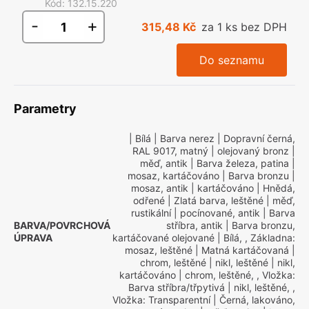
Kód
:
132.15.220
-
+
315,48 Kč
za 1 ks bez DPH
Do seznamu
Parametry
| Bílá
| Barva nerez
| Dopravní černá,
RAL 9017, matný
| olejovaný bronz
|
měď, antik
| Barva železa, patina
|
mosaz, kartáčováno
| Barva bronzu
|
mosaz, antik
| kartáčováno
| Hnědá,
odřené
| Zlatá barva, leštěné
| měď,
rustikální
| pocínované, antik
| Barva
BARVA/POVRCHOVÁ
stříbra, antik
| Barva bronzu,
ÚPRAVA
kartáčované olejované
| Bílá, , Základna:
mosaz, leštěné
| Matná kartáčovaná
|
chrom, leštěné
| nikl, leštěné
| nikl,
kartáčováno
| chrom, leštěné, , Vložka:
Barva stříbra/třpytivá
| nikl, leštěné, ,
Vložka: Transparentní
| Černá, lakováno,