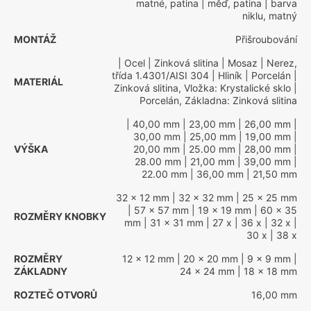
matné, patina
| měď, patina
| barva
niklu, matný
MONTÁŽ
Přišroubování
| Ocel
| Zinková slitina
| Mosaz
| Nerez,
třída 1.4301/AISI 304
| Hliník
| Porcelán
|
MATERIÁL
Zinková slitina, Vložka: Krystalické sklo
|
Porcelán, Základna: Zinková slitina
| 40,00 mm
| 23,00 mm
| 26,00 mm
|
30,00 mm
| 25,00 mm
| 19,00 mm
|
VÝŠKA
20,00 mm
| 25.00 mm
| 28,00 mm
|
28.00 mm
| 21,00 mm
| 39,00 mm
|
22.00 mm
| 36,00 mm
| 21,50 mm
32 x 12 mm
| 32 x 32 mm
| 25 x 25 mm
| 57 x 57 mm
| 19 x 19 mm
| 60 x 35
ROZMĚRY KNOBKY
mm
| 31 x 31 mm
| 27 x
| 36 x
| 32 x
|
30 x
| 38 x
ROZMĚRY
12 x 12 mm
| 20 x 20 mm
| 9 x 9 mm
|
ZÁKLADNY
24 x 24 mm
| 18 x 18 mm
ROZTEČ OTVORŮ
16,00 mm