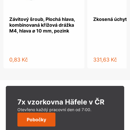
Závitový šroub, Plochá hlava,
Zkosená úchytka
kombinovaná křížová drážka
M4, hlava ⌀ 10 mm, pozink
0,83 Kč
331,63 Kč
7x vzorkovna Häfele v ČR
Otevřeno každý pracovní den od 7:00.
Pobočky