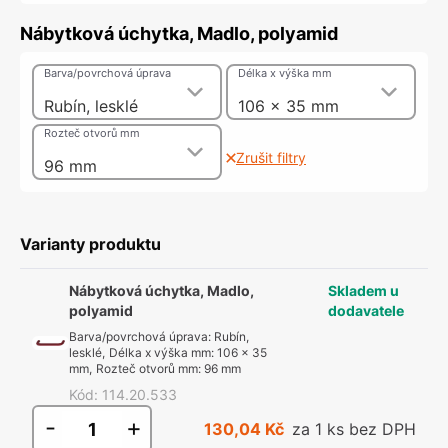
Nábytková úchytka, Madlo, polyamid
Barva/povrchová úprava
Délka x výška mm
Rubín, lesklé
106 x 35 mm
Rozteč otvorů mm
Zrušit filtry
96 mm
Varianty produktu
Nábytková úchytka, Madlo,
Skladem u
polyamid
dodavatele
Barva/povrchová úprava
:
Rubín,
lesklé
,
Délka x výška mm
:
106 x 35
mm
,
Rozteč otvorů mm
:
96 mm
Kód
:
114.20.533
-
+
130,04 Kč
za 1 ks bez DPH