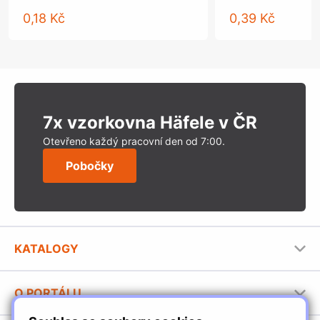
0,18 Kč
0,39 Kč
7x vzorkovna Häfele v ČR
Otevřeno každý pracovní den od 7:00.
Pobočky
KATALOGY
Nábytkové kování Häfele
O PORTÁLU
Stavební katalog Häfele