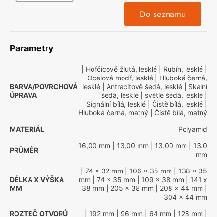
Do seznamu
Parametry
| Hořčicově žlutá, lesklé
| Rubín, lesklé
|
Ocelová modř, lesklé
| Hluboká černá,
BARVA/POVRCHOVÁ
lesklé
| Antracitově šedá, lesklé
| Skalní
ÚPRAVA
šedá, lesklé
| světle šedá, lesklé
|
Signální bílá, lesklé
| Čistě bílá, lesklé
|
Hluboká černá, matný
| Čistě bílá, matný
MATERIÁL
Polyamid
16,00 mm
| 13,00 mm
| 13.00 mm
| 13.0
PRŮMĚR
mm
| 74 x 32 mm
| 106 x 35 mm
| 138 x 35
DÉLKA X VÝŠKA
mm
| 74 x 35 mm
| 109 x 38 mm
| 141 x
MM
38 mm
| 205 x 38 mm
| 208 x 44 mm
|
304 x 44 mm
ROZTEČ OTVORŮ
| 192 mm
| 96 mm
| 64 mm
| 128 mm
|