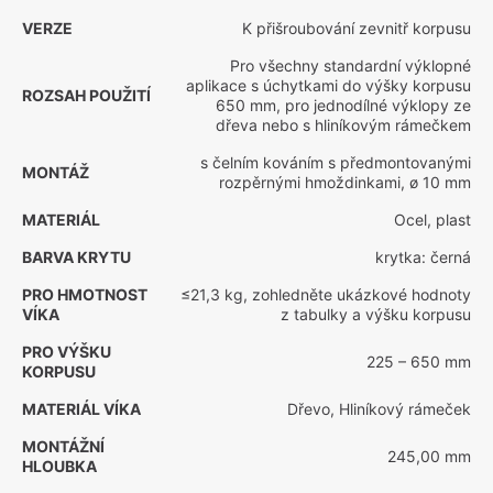
VERZE
K přišroubování zevnitř korpusu
Pro všechny standardní výklopné
aplikace s úchytkami do výšky korpusu
ROZSAH POUŽITÍ
650 mm, pro jednodílné výklopy ze
dřeva nebo s hliníkovým rámečkem
s čelním kováním s předmontovanými
MONTÁŽ
rozpěrnými hmoždinkami, ø 10 mm
MATERIÁL
Ocel, plast
BARVA KRYTU
krytka: černá
PRO HMOTNOST
≤21,3 kg, zohledněte ukázkové hodnoty
VÍKA
z tabulky a výšku korpusu
PRO VÝŠKU
225 – 650 mm
KORPUSU
MATERIÁL VÍKA
Dřevo, Hliníkový rámeček
MONTÁŽNÍ
245,00 mm
HLOUBKA