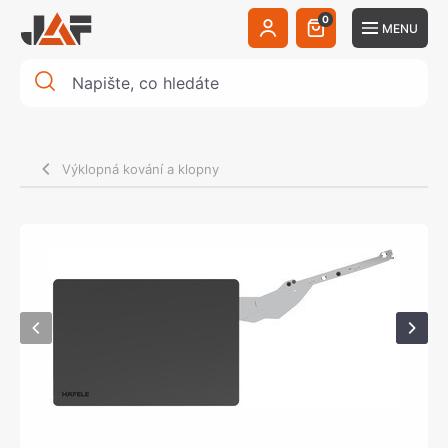
0
MENU
Výklopná kování a klopny