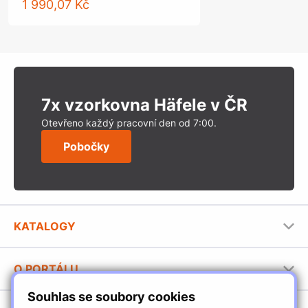
1 990,07 Kč
7x vzorkovna Häfele v ČR
Otevřeno každý pracovní den od 7:00.
Pobočky
KATALOGY
Nábytkové kování Häfele
O PORTÁLU
Stavební katalog Häfele
Souhlas se soubory cookies
Provozovatel portálu
Brožury Häfele