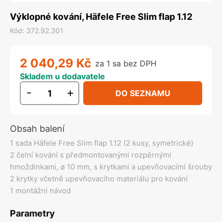
Výklopné kování, Häfele Free Slim flap 1.12
Kód
:
372.92.301
2 040,29 Kč
za 1 sa bez DPH
Skladem u dodavatele
-
+
DO SEZNAMU
Obsah balení
1 sada Häfele Free Slim flap 1.12 (2 kusy, symetrické)
2 čelní kování s předmontovanými rozpěrnými
hmoždinkami, ø 10 mm, s krytkami a upevňovacími šrouby
2 krytky včetně upevňovacího materiálu pro kování
1 montážní návod
Parametry