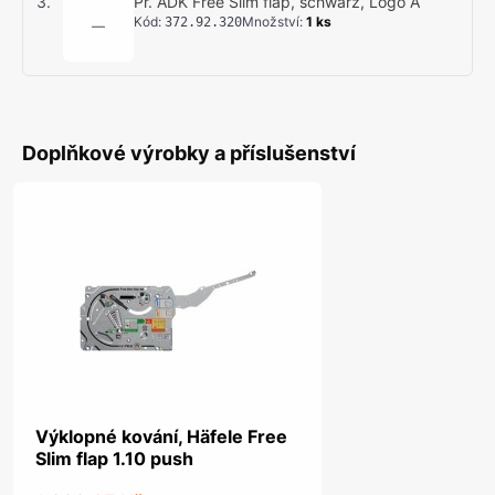
3
.
Pr. ADK Free Slim flap, schwarz, Logo Ä
Kód
:
Množství
:
1
ks
372.92.320
—
Doplňkové výrobky a příslušenství
Výklopné kování, Häfele Free
Slim flap 1.10 push