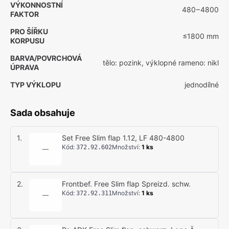
VÝKONNOSTNÍ
480 – 4800
FAKTOR
PRO ŠÍŘKU
≤1800 mm
KORPUSU
BARVA/POVRCHOVÁ
tělo: pozink, výklopné rameno: nikl
ÚPRAVA
TYP VÝKLOPU
jednodílné
Sada obsahuje
1
.
Set Free Slim flap 1.12, LF 480-4800
Kód
:
Množství
:
1
ks
372.92.602
—
2
.
Frontbef. Free Slim flap Spreizd. schw.
Kód
:
Množství
:
1
ks
372.92.311
—