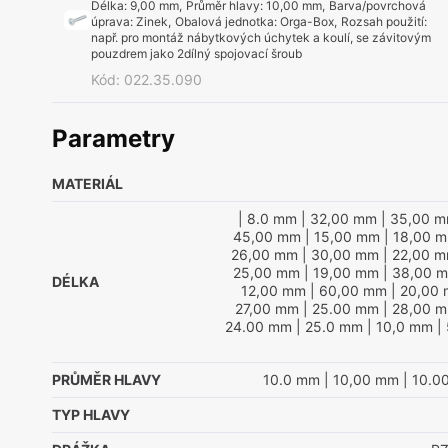
Délka
:
9,00 mm
,
Průměr hlavy
:
10,00 mm
,
Barva/povrchová
úprava
:
Zinek
,
Obalová jednotka
:
Orga-Box
,
Rozsah použití
:
např. pro montáž nábytkových úchytek a koulí, se závitovým
pouzdrem jako 2dílný spojovací šroub
Kód
:
022.35.090
Parametry
MATERIÁL
| 8.0 mm
| 32,00 mm
| 35,00 
45,00 mm
| 15,00 mm
| 18,00 
26,00 mm
| 30,00 mm
| 22,00 
25,00 mm
| 19,00 mm
| 38,00 
DÉLKA
12,00 mm
| 60,00 mm
| 20,00
27,00 mm
| 25.00 mm
| 28,00 
24.00 mm
| 25.0 mm
| 10,0 mm
|
PRŮMĚR HLAVY
10.0 mm
| 10,00 mm
| 10.0
TYP HLAVY