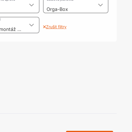
olečka
Orga-Box
olové nohy, Nábytkové nohy a
chanismy nastavení
í
olová kování
Zrušit filtry
bytkové kluzáky a kolečka
např. pro montáž nábytkových úchytek a koulí, se závitovým pouzdrem jako 2dílný spojovací šroub