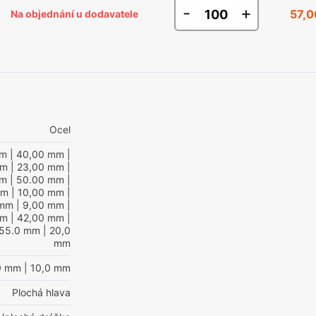
-
+
57,0
Na objednání u dodavatele
Ocel
mm
| 40,00 mm
|
mm
| 23,00 mm
|
mm
| 50.00 mm
|
mm
| 10,00 mm
|
 mm
| 9,00 mm
|
mm
| 42,00 mm
|
 55.0 mm
| 20,0
mm
0 mm
| 10,0 mm
Plochá hlava