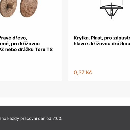
Pravé dřevo,
Krytka, Plast, pro zápus
ené, pro křížovou
hlavu s křížovou drážkou
PZ nebo drážku Torx TS
0,37 Kč
eno každý pracovní den od 7:00.