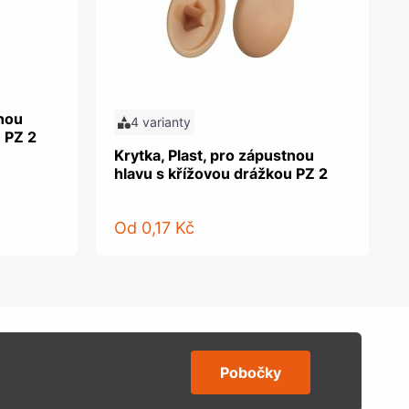
tnou
4 varianty
 PZ 2
Krytka, Plast, pro zápustnou
hlavu s křížovou drážkou PZ 2
Od
0,17 Kč
Pobočky