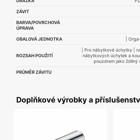
DRÁŽKA
PZ
ZÁVIT
BARVA/POVRCHOVÁ
ÚPRAVA
OBALOVÁ JEDNOTKA
| Orga
| Pro nábytkové úchytky
| n
ROZSAH POUŽITÍ
nábytkových úchytek a koul
pouzdrem jako 2dílný 
PRŮMĚR ZÁVITU
Doplňkové výrobky a příslušenstv