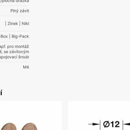
/plochá drážka
Plný závit
| Zinek
| Nikl
-Box
| Big-Pack
apř. pro montáž
í, se závitovým
spojovací šroub
M4
í