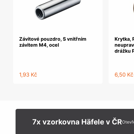
Závitové pouzdro, S vnitřním
Krytka, 
závitem M4, ocel
neuprav
drážku 
1,93 Kč
6,50 Kč
7x vzorkovna Häfele v ČR
Otevř