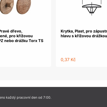
Pravé dřevo,
Krytka, Plast, pro zápus
ené, pro křížovou
hlavu s křížovou drážkou
PZ nebo drážku Torx TS
0,37 Kč
eno každý pracovní den od 7:00.