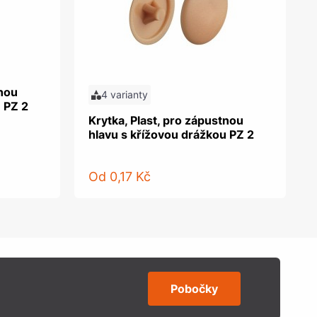
tnou
4 varianty
 PZ 2
Krytka, Plast, pro zápustnou
hlavu s křížovou drážkou PZ 2
Od
0,17 Kč
Pobočky