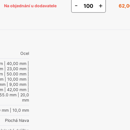
-
+
62,0
Na objednání u dodavatele
Ocel
mm
| 40,00 mm
|
mm
| 23,00 mm
|
mm
| 50.00 mm
|
mm
| 10,00 mm
|
 mm
| 9,00 mm
|
mm
| 42,00 mm
|
 55.0 mm
| 20,0
mm
0 mm
| 10,0 mm
Plochá hlava