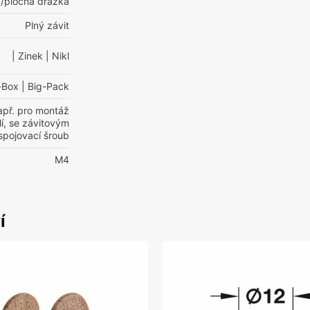
/plochá drážka
Plný závit
| Zinek
| Nikl
-Box
| Big-Pack
apř. pro montáž
í, se závitovým
spojovací šroub
M4
í