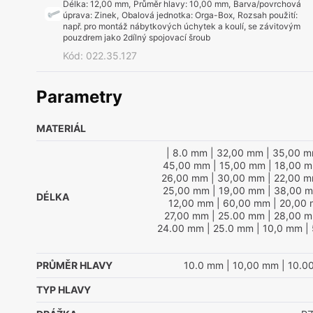
Délka
:
12,00 mm
,
Průměr hlavy
:
10,00 mm
,
Barva/povrchová
úprava
:
Zinek
,
Obalová jednotka
:
Orga-Box
,
Rozsah použití
:
např. pro montáž nábytkových úchytek a koulí, se závitovým
pouzdrem jako 2dílný spojovací šroub
Kód
:
022.35.127
Parametry
MATERIÁL
| 8.0 mm
| 32,00 mm
| 35,00 
45,00 mm
| 15,00 mm
| 18,00 
26,00 mm
| 30,00 mm
| 22,00 
25,00 mm
| 19,00 mm
| 38,00 
DÉLKA
12,00 mm
| 60,00 mm
| 20,00
27,00 mm
| 25.00 mm
| 28,00 
24.00 mm
| 25.0 mm
| 10,0 mm
|
PRŮMĚR HLAVY
10.0 mm
| 10,00 mm
| 10.0
TYP HLAVY