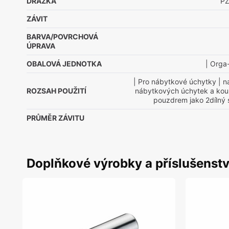
DRÁŽKA
PZ
ZÁVIT
BARVA/POVRCHOVÁ
ÚPRAVA
OBALOVÁ JEDNOTKA
| Orga
| Pro nábytkové úchytky
| n
ROZSAH POUŽITÍ
nábytkových úchytek a koul
pouzdrem jako 2dílný 
PRŮMĚR ZÁVITU
Doplňkové výrobky a příslušenstv