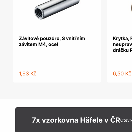
Závitové pouzdro, S vnitřním
Krytka, 
závitem M4, ocel
neuprav
drážku 
1,93 Kč
6,50 Kč
7x vzorkovna Häfele v ČR
Otevř