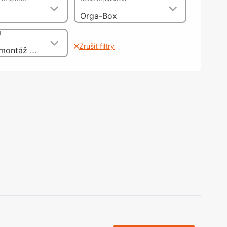
olečka
Orga-Box
olové nohy, Nábytkové nohy a
chanismy nastavení
í
olová kování
Zrušit filtry
bytkové kluzáky a kolečka
např. pro montáž nábytkových úchytek a koulí, se závitovým pouzdrem jako 2dílný spojovací šroub