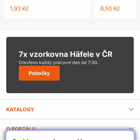
1,93 Kč
6,50 Kč
7x vzorkovna Häfele v ČR
Otevřeno každý pracovní den od 7:00.
Pobočky
KATALOGY
Nábytkové kování Häfele
O PORTÁLU
Stavební katalog Häfele