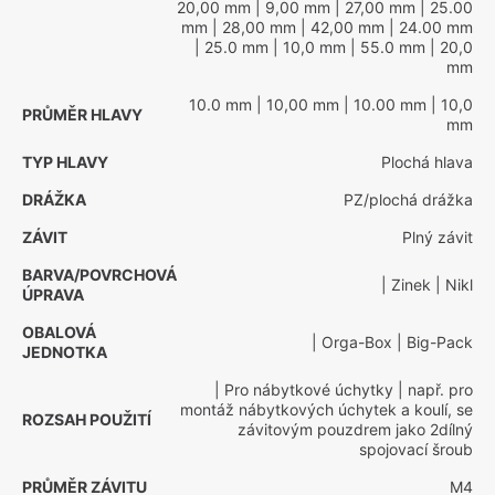
20,00 mm
| 9,00 mm
| 27,00 mm
| 25.00
mm
| 28,00 mm
| 42,00 mm
| 24.00 mm
| 25.0 mm
| 10,0 mm
| 55.0 mm
| 20,0
mm
10.0 mm
| 10,00 mm
| 10.00 mm
| 10,0
PRŮMĚR HLAVY
mm
TYP HLAVY
Plochá hlava
DRÁŽKA
PZ/plochá drážka
ZÁVIT
Plný závit
BARVA/POVRCHOVÁ
| Zinek
| Nikl
ÚPRAVA
OBALOVÁ
| Orga-Box
| Big-Pack
JEDNOTKA
| Pro nábytkové úchytky
| např. pro
montáž nábytkových úchytek a koulí, se
ROZSAH POUŽITÍ
závitovým pouzdrem jako 2dílný
spojovací šroub
PRŮMĚR ZÁVITU
M4