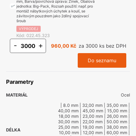
mm
,
Barva/povrchová úprava
:
Zinek
,
Obalová
jednotka
:
Big-Pack
,
Rozsah použití
:
např. pro
montáž nábytkových úchytek a koulí, se
závitovým pouzdrem jako 2dílný spojovací
šroub
VÝPRODEJ
Kód
:
022.45.323
-
+
960,00 Kč
za 3000 ks bez DPH
Do seznamu
Parametry
MATERIÁL
Ocel
| 8.0 mm
| 32,00 mm
| 35,00 mm
|
40,00 mm
| 45,00 mm
| 15,00 mm
|
18,00 mm
| 23,00 mm
| 26,00 mm
|
30,00 mm
| 22,00 mm
| 50.00 mm
|
25,00 mm
| 19,00 mm
| 38,00 mm
|
DÉLKA
10,00 mm
| 12,00 mm
| 60,00 mm
|