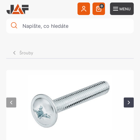
0
MENU
Šrouby