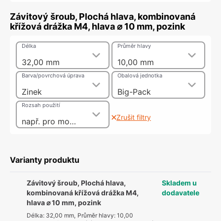
Závitový šroub, Plochá hlava, kombinovaná
křížová drážka M4, hlava ⌀ 10 mm, pozink
Délka
Průměr hlavy
32,00 mm
10,00 mm
Barva/povrchová úprava
Obalová jednotka
Zinek
Big-Pack
Rozsah použití
Zrušit filtry
např. pro montáž nábytkových úchytek a koulí, se závitovým pouzdrem jako 2dílný spojovací šroub
Varianty produktu
Závitový šroub, Plochá hlava,
Skladem u
kombinovaná křížová drážka M4,
dodavatele
hlava ⌀ 10 mm, pozink
Délka
:
32,00 mm
,
Průměr hlavy
:
10,00